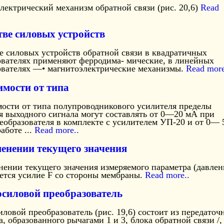
лектрический механизм обратной связи (рис. 20,6)
Read
тве силовых устройств
е силовых устройств обратной связи в квадратичных
ователях применяют ферродима- мические, в линейных
ователях —• магнитоэлектрические механизмы.
Read more
имости от типа
мости от типа полупроводникового усилителя пределы
я выходного сигнала могут составлять от 0—20 мА при
еобразователя в комплекте с усилителем УП-20 и от 0— 
аботе ...
Read more..
енении текущего значения
нении текущего значения измеряемого параметра (давлен
яется усилие F со стороны мембраны.
Read more..
силовой преобразователь
ловой преобразователь (рис. 19,6) состоит из передаточ
, образованного рычагами 1 и 3, блока обратной связи /,