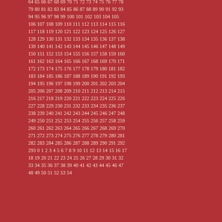
64
65
66
67
68
69
70
71
72
73
74
75
76
77
78
79
80
81
82
83
84
85
86
87
88
89
90
91
92
93
94
95
96
97
98
99
100
101
102
103
104
105
106
107
108
109
110
111
112
113
114
115
116
117
118
119
120
121
122
123
124
125
126
127
128
129
130
131
132
133
134
135
136
137
138
139
140
141
142
143
144
145
146
147
148
149
150
151
152
153
154
155
156
157
158
159
160
161
162
163
164
165
166
167
168
169
170
171
172
173
174
175
176
177
178
179
180
181
182
183
184
185
186
187
188
189
190
191
192
193
194
195
196
197
198
199
200
201
202
203
204
205
206
207
208
209
210
211
212
213
214
215
216
217
218
219
220
221
222
223
224
225
226
227
228
229
230
231
232
233
234
235
236
237
238
239
240
241
242
243
244
245
246
247
248
249
250
251
252
253
254
255
256
257
258
259
260
261
262
263
264
265
266
267
268
269
270
271
272
273
274
275
276
277
278
279
280
281
282
283
284
285
286
287
288
289
290
291
292
293
0
1
2
3
4
5
6
7
8
9
10
11
12
13
14
15
16
17
18
19
20
21
22
23
24
25
26
27
28
29
30
31
32
33
34
35
36
37
38
39
40
41
42
43
44
45
46
47
48
49
50
51
52
53
54