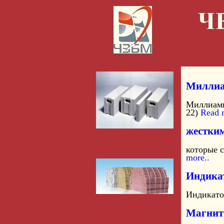
Миллиа
Миллиамп
22)
Read 
жестки
которые 
more..
Индика
Индикатор
Магнит