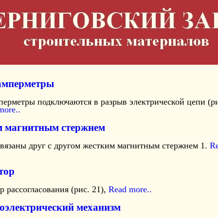
мперметры
ерметры подключаются в разрыв электрической цепи (ри
more..
м магнитным стержнем
связаны друг с другом жестким магнитным стержнем 1.
R
тор
 рассогласования (рис. 21),
Read more..
оэлектрический механизм