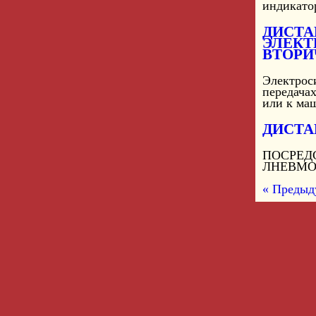
индикатор
ДИСТА
ЭЛЕКТ
ВТОРИ
Электрос
передача
или к ма
ДИСТА
ПОСРЕД
ЛНЕВМО
« Предыд