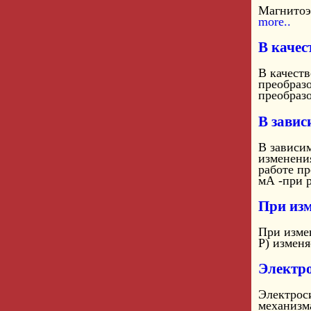
Магнитоэ
more..
В качес
В качеств
преобраз
преобраз
В завис
В зависи
изменени
работе пр
мА -при р
При изм
При изме
Р) измен
Электро
Электроси
механизма