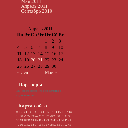
Май 2011
Апрель 2011
Сентябрь 2010
Апрель 2011
Пн
Вт
Ср
Чт
Пт
Сб
Вс
1
2
3
4
5
6
7
8
9
10
11
12
13
14
15
16
17
18
19
20
21
22
23
24
25
26
27
28
29
30
« Сен
Май »
Партнеры
Еще много полезного о
электрике в
строительстве
Карта сайта
0
1
2
3
4
5
6
7
8
9
10
11
12
13
14
15
16
17
18
19
20
21
22
23
24
25
26
27
28
29
30
31
32
33
34
35
36
37
38
39
40
41
42
43
44
45
46
47
48
49
50
51
52
53
54
55
56
57
58
59
60
61
62
63