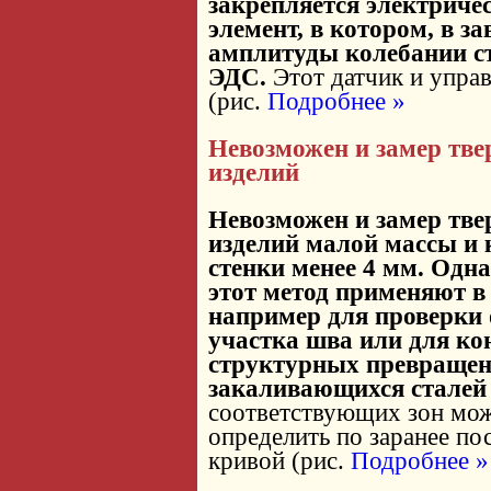
закрепляется электриче
элемент, в котором, в з
амплитуды колебании с
ЭДС.
Этот датчик и управ
(рис.
Подробнее »
Невозможен и замер тве
изделий
Невозможен и замер тве
изделий малой массы и 
стенки менее 4 мм. Одна
этот метод применяют в 
например для проверки 
участка шва или для ко
структурных превращен
закаливающихся сталей 
соответствующих зон мо
определить по заранее п
кривой (рис.
Подробнее »