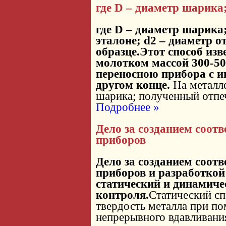
где D – диаметр шарика;
где D – диаметр шарика;
эталоне; d2 – диаметр 
образце.Этот способ изв
молотком массой 300-50
переносною прибора с 
другом конце.
На металле
шарика; полученный отпе
Подробнее »
Дело за созданием соот
приборов
Дело за созданием соот
приборов и разработкой
статический и динамиче
контроля.
Статический сп
твердость металла при п
непрерывного вдавливания