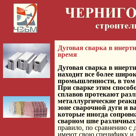
Дуговая сварка в инерт
время
Дуговая сварка в инерт
находит все более широ
промышленности, в том 
При сварке этим способ
сплавов протекают раз
металлургические реак
зоне сварочной дуги и 
которые иногда сопрово
сварном шве различных
правило, по сравнению с
имеют свою специфику и 