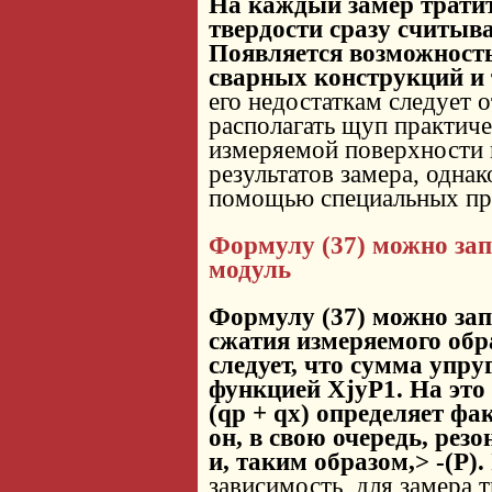
На каждый замер тратитс
твердости сразу считыв
Появляется возможност
сварных конструкций и
его недостаткам следует 
располагать щуп практич
измеряемой поверхности 
результатов замера, однак
помощью специальных пр
Формулу (37) можно запи
модуль
Формулу (37) можно запи
сжатия измеряемого обр
следует, что сумма упр
функцией XjyP1. На это 
(qp + qx) определяет фа
он, в свою очередь, рез
и, таким образом,> -(Р).
зависимость, для замера 