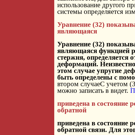
использование другого пр
системы определяется из
Уравнение (32) показыва
являющаяся
Уравнение (32) показыва
являющаяся функцией р
стержня, определяется 
деформаций. Неизвестно
этом случае упругие де
быть определены с пом
втором случаеС учетом (3
можно записать в видет.
П
приведена в состояние 
обратной
приведена в состояние 
обратной связи. Для это