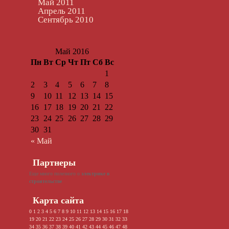
Май 2011
Апрель 2011
Сентябрь 2010
Май 2016
Пн
Вт
Ср
Чт
Пт
Сб
Вс
1
2
3
4
5
6
7
8
9
10
11
12
13
14
15
16
17
18
19
20
21
22
23
24
25
26
27
28
29
30
31
« Май
Партнеры
Еще много полезного о
электрике в
строительстве
Карта сайта
0
1
2
3
4
5
6
7
8
9
10
11
12
13
14
15
16
17
18
19
20
21
22
23
24
25
26
27
28
29
30
31
32
33
34
35
36
37
38
39
40
41
42
43
44
45
46
47
48