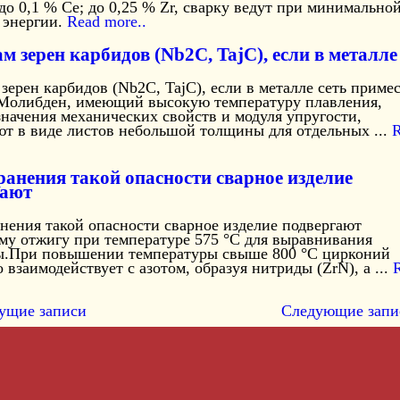
; до 0,1 % Се; до 0,25 % Zr, сварку ведут при минимально
 энергии.
Read more..
м зерен карбидов (Nb2C, TajC), если в металле
зерен карбидов (Nb2C, TajC), если в металле сеть приме
.Молибден, имеющий высокую температуру плавления,
начения механических свойств и модуля упругости,
ют в виде листов небольшой толщины для отдельных ...
R
ранения такой опасности сварное изделие
гают
нения такой опасности сварное изделие подвергают
му отжигу при температуре 575 °С для выравнивания
ы.При повышении температуры свыше 800 °С цирконий
 взаимодействует с азотом, образуя нитриды (ZrN), а ...
ущие записи
Следующие запи