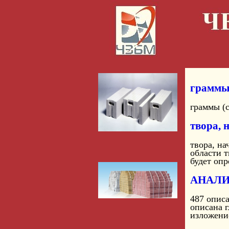
граммы 
граммы (с
твора, 
твора, на
области т
будет опр
АНАЛИ
487 опи
описана 
изложени