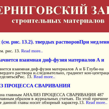
(см. рис. 13.2). твердых растворовПри медлен
м. рис. 13.
Read more..
начнется взаимная диф-фузия материалов А и
чнется взаимная диф-фузия материалов А и Б Глуби-на
вердого раствора и.следовательно, градиент кон-центрац
еделятьсяРис. 13.
Read more..
З ПРОЦЕССА СВАРИВАНИЯ
сана главным АНАЛИЗ ПРОЦЕССА СВАРИВАНИЯ 487
главным образом в журнальных статьях. По этой причине
е данной главы носит обзорный характер.13.
Read more..