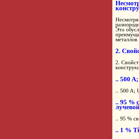
Несмотр
констр
Несмотря 
разнородн
Это обус
преимуще
металлов 
2. Свой
2. Свойст
конструк
.. 500 A
.. 500 A; 
.. 95 %
лучево
.. 95 % с
.. 1 % T