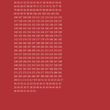
49
50
51
52
53
54
55
56
57
58
59
60
61
62
63
64
65
66
67
68
69
70
71
72
73
74
75
76
77
78
79
80
81
82
83
84
85
86
87
88
89
90
91
92
93
94
95
96
97
98
99
100
101
102
103
104
105
106
107
108
109
110
111
112
113
114
115
116
117
118
119
120
121
122
123
124
125
126
127
128
129
130
131
132
133
134
135
136
137
138
139
140
141
142
143
144
145
146
147
148
149
150
151
152
153
154
155
156
157
158
159
160
161
162
163
164
165
166
167
168
169
170
171
172
173
174
175
176
177
178
179
180
181
182
183
184
185
186
187
188
189
190
191
192
193
194
195
196
197
198
199
200
201
202
203
204
205
206
207
208
209
210
211
212
213
214
215
216
217
218
219
220
221
222
223
224
225
226
227
228
229
230
231
232
233
234
235
236
237
238
239
240
241
242
243
244
245
246
247
248
249
250
251
252
253
254
255
256
257
258
259
260
261
262
263
264
265
266
267
268
269
270
271
272
273
274
275
276
277
278
279
280
281
282
283
284
285
286
287
288
289
290
291
292
293
0
1
2
3
4
5
6
7
8
9
10
11
12
13
14
15
16
17
18
19
20
21
22
23
24
25
26
27
28
29
30
31
32
33
34
35
36
37
38
39
40
41
42
43
44
45
46
47
48
49
50
51
52
53
54