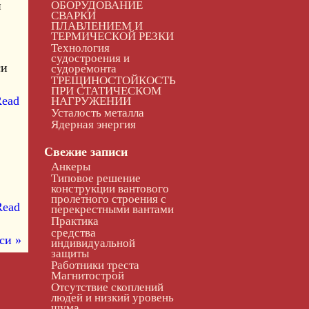
й
ОБОРУДОВАНИЕ
СВАРКИ
ПЛАВЛЕНИЕМ И
ТЕРМИЧЕСКОЙ РЕЗКИ
Технология
судостроения и
си
судоремонта
ТРЕЩИНОСТОЙКОСТЬ
ПРИ СТАТИЧЕСКОМ
ead
НАГРУЖЕНИИ
Усталость металла
Ядерная энергия
Свежие записи
Анкеры
Типовое решение
конструкции вантового
пролетного строения с
Read
перекрестными вантами
Практика
средства
си »
индивидуальной
защиты
Работники треста
Магнитострой
Отсутствие скоплений
людей и низкий уровень
шума