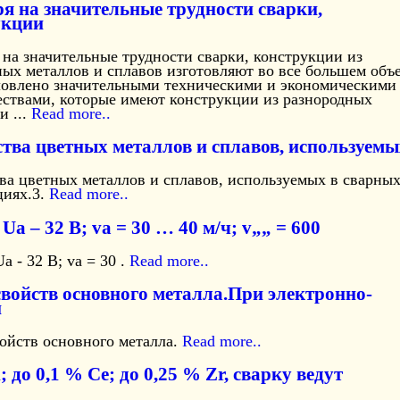
я на значительные трудности сварки,
укции
на значительные трудности сварки, конструкции из
ых металлов и сплавов изготовляют во все большем объ
ловлено значительными техническими и экономическими
ствами, которые имеют конструкции из разнородных
и ...
Read more..
ства цветных металлов и сплавов, используемы
ва цветных металлов и сплавов, используемых в сварны
циях.3.
Read more..
; Ua – 32 В; va = 30 … 40 м/ч; v„„ = 600
Ua - 32 В; va = 30 .
Read more..
 свойств основного металла.При электронно-
й
войств основного металла.
Read more..
i; до 0,1 % Се; до 0,25 % Zr, сварку ведут