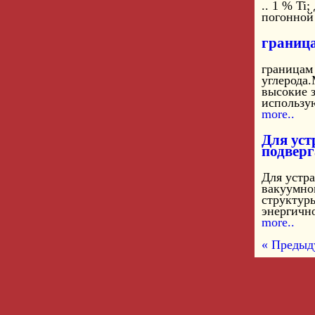
.. 1 % Ti
погонной
граница
границам 
углерода
высокие з
использу
more..
Для уст
подвер
Для устра
вакуумно
структур
энергично
more..
« Предыд