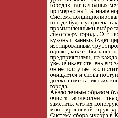
городах, где в людных ме
примерно на 1 % ниже но
Система кондиционирован
городе будет устроена та
промышленными выбросам
атмосферу города. Этот в
кухонь и ванных будет ци
изолированным трубопров
однако, может быть исп
предприятиями, но каждо
увеличивает степень его з
он не поступает в очисти
очищается и снова поступа
должна иметь никаких ко
города.
Аналогичным образом бу
очистки жидкостей и твер
заметить, что их констру
многоуровневой структуре
Система сбора мусора в 