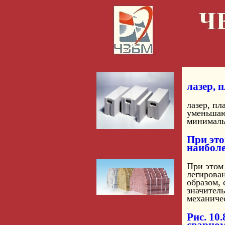
лазер, 
лазер, пл
уменьшаю
минималь
При это
наиболе
При этом
легирова
образом, 
значител
механичес
Рис. 10