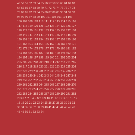
49
50
51
52
53
54
55
56
57
58
59
60
61
62
63
64
65
66
67
68
69
70
71
72
73
74
75
76
77
78
79
80
81
82
83
84
85
86
87
88
89
90
91
92
93
94
95
96
97
98
99
100
101
102
103
104
105
106
107
108
109
110
111
112
113
114
115
116
117
118
119
120
121
122
123
124
125
126
127
128
129
130
131
132
133
134
135
136
137
138
139
140
141
142
143
144
145
146
147
148
149
150
151
152
153
154
155
156
157
158
159
160
161
162
163
164
165
166
167
168
169
170
171
172
173
174
175
176
177
178
179
180
181
182
183
184
185
186
187
188
189
190
191
192
193
194
195
196
197
198
199
200
201
202
203
204
205
206
207
208
209
210
211
212
213
214
215
216
217
218
219
220
221
222
223
224
225
226
227
228
229
230
231
232
233
234
235
236
237
238
239
240
241
242
243
244
245
246
247
248
249
250
251
252
253
254
255
256
257
258
259
260
261
262
263
264
265
266
267
268
269
270
271
272
273
274
275
276
277
278
279
280
281
282
283
284
285
286
287
288
289
290
291
292
293
0
1
2
3
4
5
6
7
8
9
10
11
12
13
14
15
16
17
18
19
20
21
22
23
24
25
26
27
28
29
30
31
32
33
34
35
36
37
38
39
40
41
42
43
44
45
46
47
48
49
50
51
52
53
54