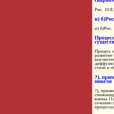
сварно
Рис. 10.8
и) б)Рн
и) б)Рнс.
Процесс
существ
Процесс н
развитие 
высокоте
диффузио
стали и о
?), при
никеля
?), приме
снижающи
ванны.11
сечению 
процессы 