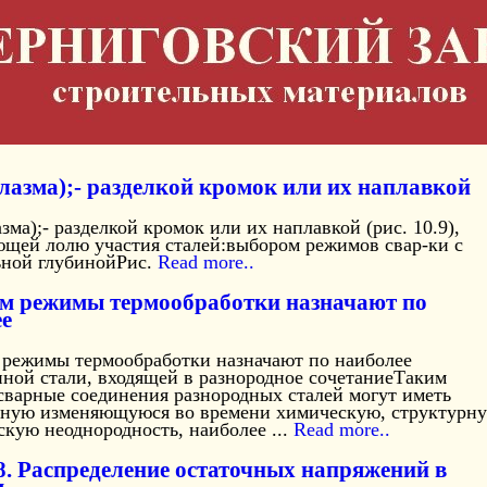
плазма);- разделкой кромок или их наплавкой
азма);- разделкой кромок или их наплавкой (рис. 10.9),
щей лолю участия сталей:выбором режимов свар-ки с
ной глубинойРис.
Read more..
м режимы термообработки назначают по
е
 режимы термообработки назначают по наиболее
нной стали, входящей в разнородное сочетаниеТаким
сварные соединения разнородных сталей могут иметь
ьную изменяющуюся во времени химическую, структурн
кую неоднородность, наиболее ...
Read more..
.8. Распределение остаточных напряжений в