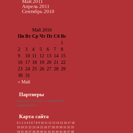
Май 2011
Апрель 2011
Сентябрь 2010
Май 2016
Пн
Вт
Ср
Чт
Пт
Сб
Вс
1
2
3
4
5
6
7
8
9
10
11
12
13
14
15
16
17
18
19
20
21
22
23
24
25
26
27
28
29
30
31
« Май
Партнеры
Еще много полезного о
электрике в
строительстве
Карта сайта
0
1
2
3
4
5
6
7
8
9
10
11
12
13
14
15
16
17
18
19
20
21
22
23
24
25
26
27
28
29
30
31
32
33
34
35
36
37
38
39
40
41
42
43
44
45
46
47
48