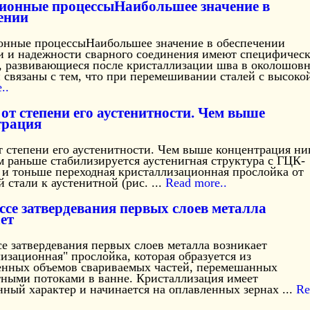
ионные процессыНаибольшее значение в
ении
нные процессыНаибольшее значение в обеспечении
и и надежности сварного соединения имеют специфичес
, развивающиеся после кристаллизации шва в околошов
 связаны с тем, что при перемешивании сталей с высокой 
..
 от степени его аустенитности. Чем выше
трация
т степени его аустенитности. Чем выше концентрация ни
м раньше стабилизируется аустенигная структура с ГЦК-
 и тоньше переходная кристаллизационная прослойка от
 стали к аустенитной (рис. ...
Read more..
ссе затвердевания первых слоев металла
ет
е затвердевания первых слоев металла возникает
изационная" прослойка, которая образуется из
енных объемов свариваемых частей, перемешанных
тными потоками в ванне. Кристаллизация имеет
ный характер и начинается на оплавленных зернах ...
Re