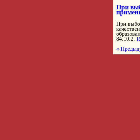
При выб
примен
При выбо
качестве
образова
84.10.2.
R
« Предыд