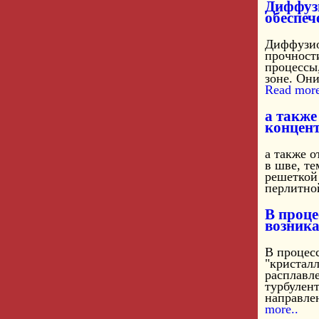
Диффуз
обеспеч
Диффузио
прочност
процессы
зоне. Они
Read more
а также
концен
а также о
в шве, те
решеткой
перлитной
В проце
возника
В процесс
"кристалл
расплавл
турбулен
направлен
more..