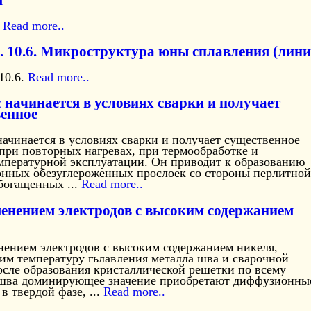
м
.
Read more..
с. 10.6. Микроструктура юны сплавления (лин
 10.6.
Read more..
 начинается в условиях сварки и получает
енное
ачинается в условиях сварки и получает существенное
при повторных нагревах, при термообработке и
мпературной эксплуатации. Он приводит к образованию
нных обезуглероженных прослоек со стороны перлитной
богащенных ...
Read more..
менением электродов с высоким содержанием
нением электродов с высоким содержанием никеля,
м температуру гьлавления металла шва и сварочной
осле образования кристаллической решетки по всему
шва доминирующее значение приобретают диффузионны
в твердой фазе, ...
Read more..