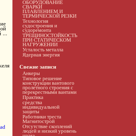
ОБОРУДОВАНИЕ
СВАРКИ
ПЛАВЛЕНИЕМ И
ТЕРМИЧЕСКОЙ РЕЗКИ
Технология
кие
судостроения и
ной
судоремонта
...
ТРЕЩИНОСТОЙКОСТЬ
ПРИ СТАТИЧЕСКОМ
НАГРУЖЕНИИ
Усталость металла
Ядерная энергия
келя
Свежие записи
Анкеры
Типовое решение
конструкции вантового
пролетного строения с
перекрестными вантами
Практика
средства
индивидуальной
защиты
Работники треста
Магнитострой
Отсутствие скоплений
ad
людей и низкий уровень
шума