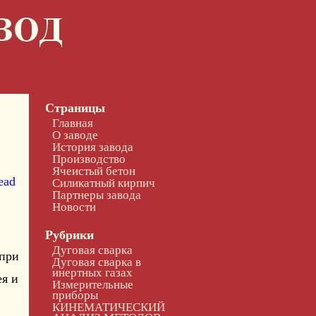
Страницы
Главная
О заводе
История завода
Производство
Ячеистый бетон
ead
Силикатный кирпич
Партнеры завода
Новости
Рубрики
Дуговая сварка
 при
Дуговая сварка в
инертных газах
я и
Измерительные
приборы
КИНЕМАТИЧЕСКИЙ