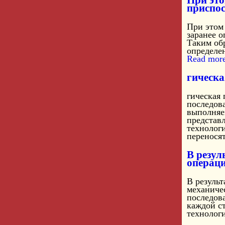
При это
приспо
При этом
заранее о
Таким об
определен
Read more
гическа
гическая 
последов
выполняе
представ
технолог
переносят
В резул
операц
В результ
механичес
последов
каждой ст
технологи