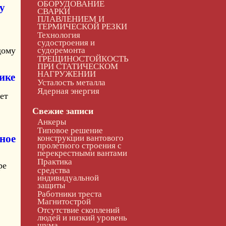
ОБОРУДОВАНИЕ
у
СВАРКИ
ПЛАВЛЕНИЕМ И
ТЕРМИЧЕСКОЙ РЕЗКИ
Технология
судостроения и
дому
судоремонта
ТРЕЩИНОСТОЙКОСТЬ
ПРИ СТАТИЧЕСКОМ
НАГРУЖЕНИИ
ике
Усталость металла
Ядерная энергия
ет
Свежие записи
Анкеры
Типовое решение
ное
конструкции вантового
пролетного строения с
перекрестными вантами
Практика
ре
средства
индивидуальной
защиты
Работники треста
Магнитострой
Отсутствие скоплений
людей и низкий уровень
шума