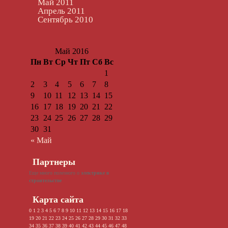
Май 2011
Апрель 2011
Сентябрь 2010
Май 2016
Пн
Вт
Ср
Чт
Пт
Сб
Вс
1
2
3
4
5
6
7
8
9
10
11
12
13
14
15
16
17
18
19
20
21
22
23
24
25
26
27
28
29
30
31
« Май
Партнеры
Еще много полезного о
электрике в
строительстве
Карта сайта
0
1
2
3
4
5
6
7
8
9
10
11
12
13
14
15
16
17
18
19
20
21
22
23
24
25
26
27
28
29
30
31
32
33
34
35
36
37
38
39
40
41
42
43
44
45
46
47
48