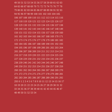
49
50
51
52
53
54
55
56
57
58
59
60
61
62
63
64
65
66
67
68
69
70
71
72
73
74
75
76
77
78
79
80
81
82
83
84
85
86
87
88
89
90
91
92
93
94
95
96
97
98
99
100
101
102
103
104
105
106
107
108
109
110
111
112
113
114
115
116
117
118
119
120
121
122
123
124
125
126
127
128
129
130
131
132
133
134
135
136
137
138
139
140
141
142
143
144
145
146
147
148
149
150
151
152
153
154
155
156
157
158
159
160
161
162
163
164
165
166
167
168
169
170
171
172
173
174
175
176
177
178
179
180
181
182
183
184
185
186
187
188
189
190
191
192
193
194
195
196
197
198
199
200
201
202
203
204
205
206
207
208
209
210
211
212
213
214
215
216
217
218
219
220
221
222
223
224
225
226
227
228
229
230
231
232
233
234
235
236
237
238
239
240
241
242
243
244
245
246
247
248
249
250
251
252
253
254
255
256
257
258
259
260
261
262
263
264
265
266
267
268
269
270
271
272
273
274
275
276
277
278
279
280
281
282
283
284
285
286
287
288
289
290
291
292
293
0
1
2
3
4
5
6
7
8
9
10
11
12
13
14
15
16
17
18
19
20
21
22
23
24
25
26
27
28
29
30
31
32
33
34
35
36
37
38
39
40
41
42
43
44
45
46
47
48
49
50
51
52
53
54