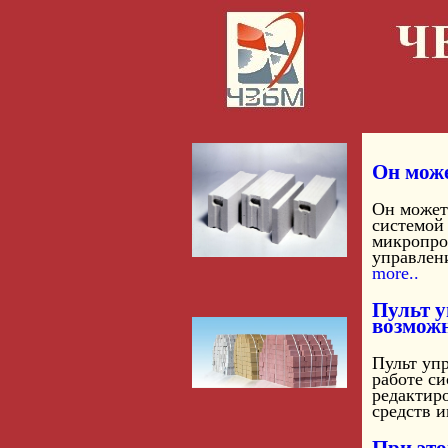
Он може
Он может 
системой
микропроц
управлени
more..
Пульт у
возмож
Пульт уп
работе си
редактир
средств и