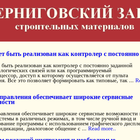
т быть реализован как контролер с постоянно
быть реализован как контролер с постоянно заданной
 логических связей или как программируемый
ессор, доступ к которому осуществляется от пульта
я. Все это позволяет формировать как типовые, так ...
R
правления обеспечивает широкие сервисные
ности
равления обеспечивает широкие сервисные возможности
стемы в различных режимах, в том числе ручной ввод и
ование программы с использованием графического диспле
ндикации, диалоговое общение с ...
Read more..