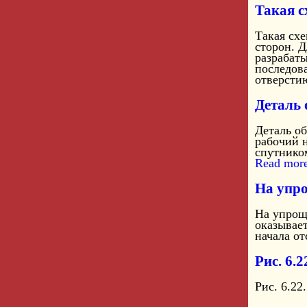
Такая с
Такая схе
сторон. Д
разрабат
последов
отверстию
Деталь 
Деталь об
рабочий н
спутником
Read more
На упро
На упрощ
оказывае
начала от
Рис. 6.
Рис. 6.22