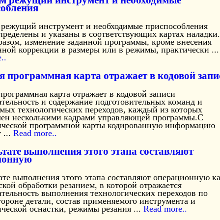
м режущий инструмент и необходимые
собления
 режущий инструмент и необходимые приспособления
пределены и указаны в соответствующих картах наладки.
разом, изменение заданной программы, кроме внесения
ной коррекции в размеры или в режимы, практически ...
..
я программная карта отражает в кодовой запи
программная карта отражает в кодовой записи
ательность и содержание подготовительных команд и
мых технологических переходов, каждый из которых
лен несколькими кадрами управляющей программы.С
ической программной карты кодированную информацию
 ...
Read more..
ьтате выполнения этого этапа составляют
ионную
ате выполнения этого этапа составляют операционную к
кой обработки резанием, в которой отражается
ательность выполнения технологических переходов по
ороне детали, состав применяемого инструмента и
ческой оснастки, режимы резания ...
Read more..