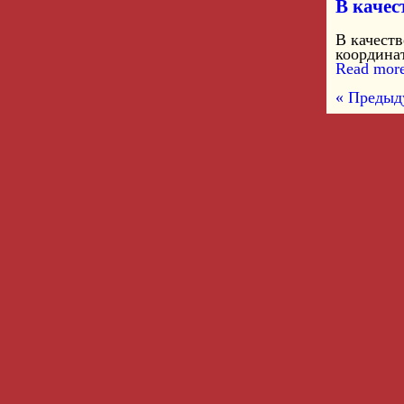
В качес
В качест
координат
Read more
« Предыд