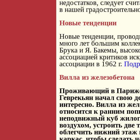
недостатков, следует счи
в нашей градостроительн
Новые тенденции
Новые тенденции, провод
много лет большим коллек
Брука и Я. Бакемы, высо
ассоциацией критиков ис
ассоциации в 1962 г.
Подр
Вилла из железобетона
Проживающий в Париже
Геврекьян начал свою д
интересно. Вилла из жел
относится к ранним по
неподвижный куб жилого
воздухом, устроить две 
облегчить нижний этаж
каркас, чтобы сделать 