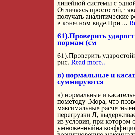
линейной системы с одно
Отличаясь простотой, так
получать аналитические 
в конечном виде.При ...
R
61).Проверить ударост
пормам (см
61).Проверить ударостойк
рис.
Read more..
в) нормальные и каса
суммируются
в) нормальные и касател
пометоду .Мора, что позв
максимальные расчетные
перегрузки Л, выдержива
из условия, при котором 
умноженныйна коэффицие
возникновению максималь