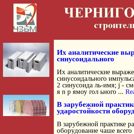
Их аналитические вы
синусоидального
Их аналитические выраж
синусоидального импульс
2 синусоида ль-имя; j - 
я n р ямоу гол ьного ...
Re
В зарубежной практик
ударостойкости обору
В зарубежной практике р
оборудование чаше всего 